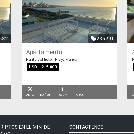
532
236291
Apartamento
Punta del Este - Playa Mansa
P
USD
215.000
50
1
1
1
AREA
BAÑOS
DORM
GARAGE
A
RIPTOS EN EL MIN. DE
CONTACTENOS