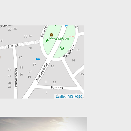
Leaflet
|
VISTA360