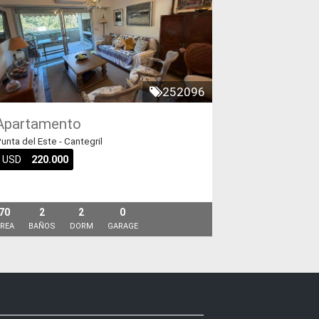
252096
Apartamento
unta del Este - Cantegril
USD
220.000
70
2
2
0
REA
BAÑOS
DORM
GARAGE