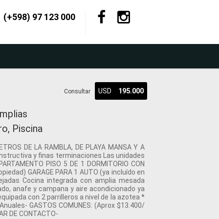
(+598) 97 123 000
USD
195.000
Consultar
mplias
o, Piscina
METROS DE LA RAMBLA, DE PLAYA MANSA Y A
structiva y finas terminaciones Las unidades
zas APARTAMENTO PISO 5 DE 1 DORMITORIO CON
piedad) GARAGE PARA 1 AUTO (ya incluído en
spejadas Cocina integrada con amplia mesada
do, anafe y campana y aire acondicionado ya
uipada con 2 parrilleros a nivel de la azotea *
0 Anuales- GASTOS COMUNES: (Aprox $13.400/
LAR DE CONTACTO-