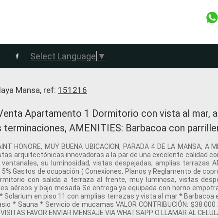
Select Language
▼
laya Mansa, ref:
151216
ta Apartamento 1 Dormitorio con vista al mar, a
as terminaciones, AMENITIES: Barbacoa con parriller
SAINT HONORE, MUY BUENA UBICACION, PARADA 4 DE LA MANSA, A 
arquitectónicas innovadoras a la par de una excelente calidad con
s ventanales, su luminosidad, vistas despejadas, amplias terra
% Gastos de ocupación ( Conexiones, Planos y Reglamento de copro
ormitorio con salida a terraza al frente, muy luminosa, vistas de
s aéreos y bajo mesada Se entrega ya equipada con horno empotra
* Solarium en piso 11 con amplias terrazas y vista al mar * Barbacoa eq
nasio * Sauna * Servicio de mucamas VALOR CONTRIBUCIÓN: $38.00
 VISITAS FAVOR ENVIAR MENSAJE VIA WHATSAPP O LLAMAR AL CELU