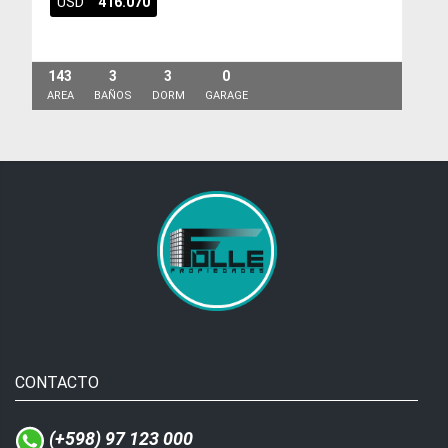
USD
416.070
143
3
3
0
AREA
BAÑOS
DORM
GARAGE
CONTACTO
(+598) 97 123 000