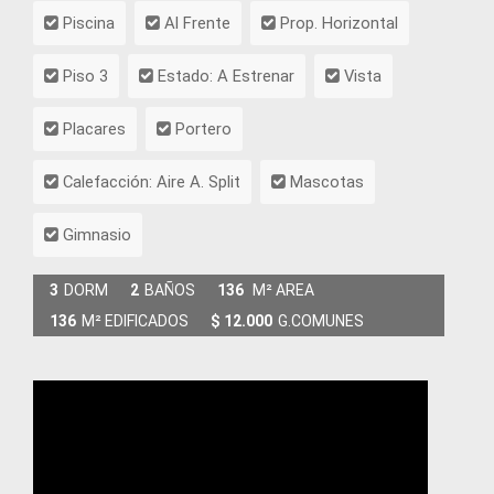
Piscina
Al Frente
Prop. Horizontal
Piso 3
Estado: A Estrenar
Vista
Placares
Portero
Calefacción: Aire A. Split
Mascotas
Gimnasio
3
DORM
2
BAÑOS
136
M² AREA
136
M² EDIFICADOS
$ 12.000
G.COMUNES