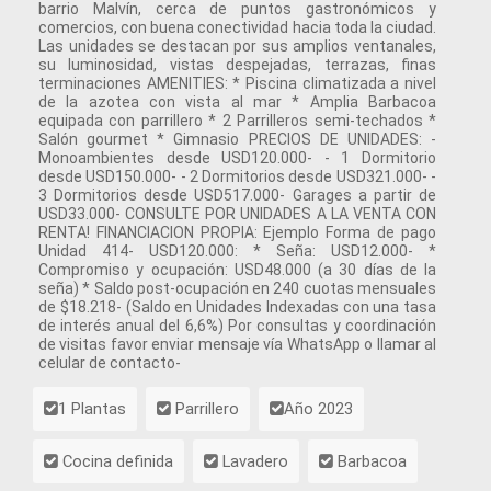
barrio Malvín, cerca de puntos gastronómicos y
comercios, con buena conectividad hacia toda la ciudad.
Las unidades se destacan por sus amplios ventanales,
su luminosidad, vistas despejadas, terrazas, finas
terminaciones AMENITIES: * Piscina climatizada a nivel
de la azotea con vista al mar * Amplia Barbacoa
equipada con parrillero * 2 Parrilleros semi-techados *
Salón gourmet * Gimnasio PRECIOS DE UNIDADES: -
Monoambientes desde USD120.000- - 1 Dormitorio
desde USD150.000- - 2 Dormitorios desde USD321.000- -
3 Dormitorios desde USD517.000- Garages a partir de
USD33.000- CONSULTE POR UNIDADES A LA VENTA CON
RENTA! FINANCIACION PROPIA: Ejemplo Forma de pago
Unidad 414- USD120.000: * Seña: USD12.000- *
Compromiso y ocupación: USD48.000 (a 30 días de la
seña) * Saldo post-ocupación en 240 cuotas mensuales
de $18.218- (Saldo en Unidades Indexadas con una tasa
de interés anual del 6,6%) Por consultas y coordinación
de visitas favor enviar mensaje vía WhatsApp o llamar al
celular de contacto-
1 Plantas
Parrillero
Año 2023
Cocina definida
Lavadero
Barbacoa