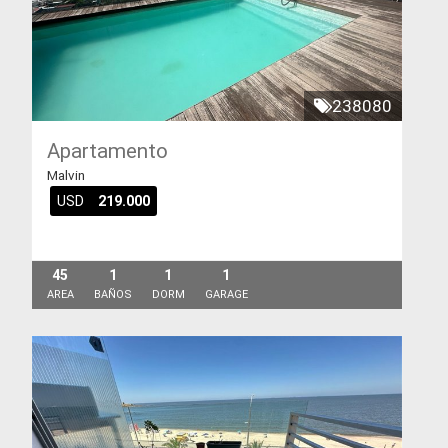
238080
Apartamento
Malvin
USD
219.000
45
1
1
1
AREA
BAÑOS
DORM
GARAGE