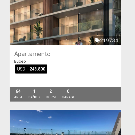
219734
Apartamento
Buceo
USD
243.800
64
1
2
0
AREA
BAÑOS
DORM
GARAGE