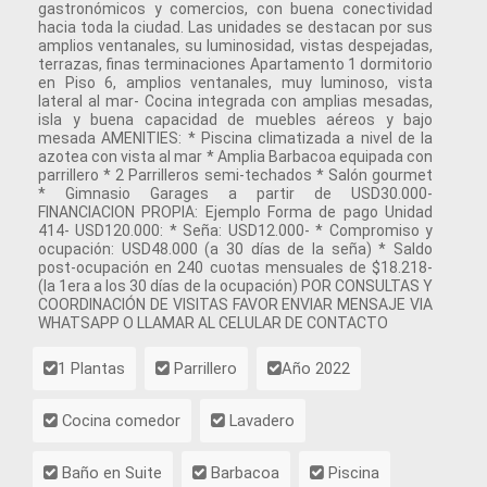
gastronómicos y comercios, con buena conectividad
hacia toda la ciudad. Las unidades se destacan por sus
amplios ventanales, su luminosidad, vistas despejadas,
terrazas, finas terminaciones Apartamento 1 dormitorio
en Piso 6, amplios ventanales, muy luminoso, vista
lateral al mar- Cocina integrada con amplias mesadas,
isla y buena capacidad de muebles aéreos y bajo
mesada AMENITIES: * Piscina climatizada a nivel de la
azotea con vista al mar * Amplia Barbacoa equipada con
parrillero * 2 Parrilleros semi-techados * Salón gourmet
* Gimnasio Garages a partir de USD30.000-
FINANCIACION PROPIA: Ejemplo Forma de pago Unidad
414- USD120.000: * Seña: USD12.000- * Compromiso y
ocupación: USD48.000 (a 30 días de la seña) * Saldo
post-ocupación en 240 cuotas mensuales de $18.218-
(la 1era a los 30 días de la ocupación) POR CONSULTAS Y
COORDINACIÓN DE VISITAS FAVOR ENVIAR MENSAJE VIA
WHATSAPP O LLAMAR AL CELULAR DE CONTACTO
1 Plantas
Parrillero
Año 2022
Cocina comedor
Lavadero
Baño en Suite
Barbacoa
Piscina