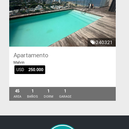
240321
Apartamento
Malvin
USD
250.000
45
1
1
1
AREA
BAÑOS
DORM
GARAGE