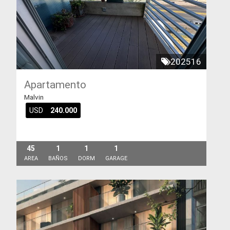
202516
Apartamento
Malvin
USD
240.000
45
1
1
1
AREA
BAÑOS
DORM
GARAGE