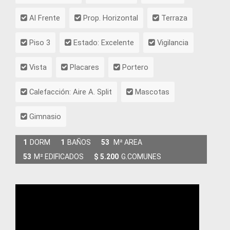
Al Frente
Prop. Horizontal
Terraza
Piso 3
Estado: Excelente
Vigilancia
Vista
Placares
Portero
Calefacción: Aire A. Split
Mascotas
Gimnasio
1
DORM
1
BAÑOS
53
M² AREA
53
M² EDIFICADOS
$ 5.200
G.COMUNES