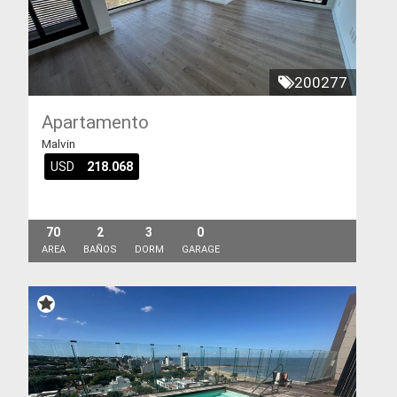
200277
Apartamento
Malvin
USD
218.068
70
2
3
0
AREA
BAÑOS
DORM
GARAGE