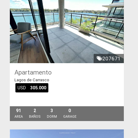
207671
Apartamento
Lagos de Carrasco
USD
305.000
91
2
3
0
AREA
BAÑOS
DORM
GARAGE