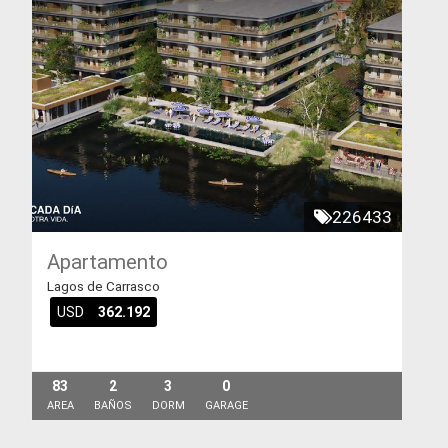
226433
Apartamento
Lagos de Carrasco
USD
362.192
83
2
3
0
AREA
BAÑOS
DORM
GARAGE