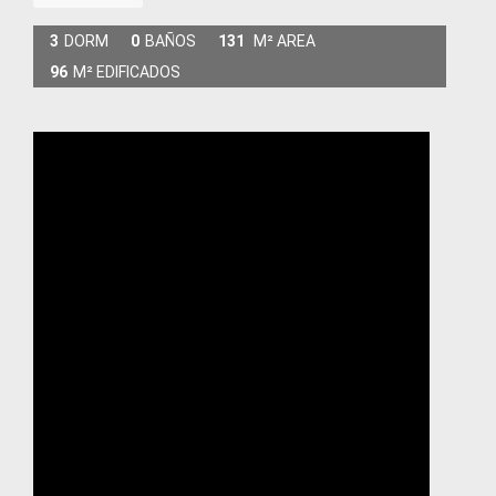
3
DORM
0
BAÑOS
131
M² AREA
96
M² EDIFICADOS