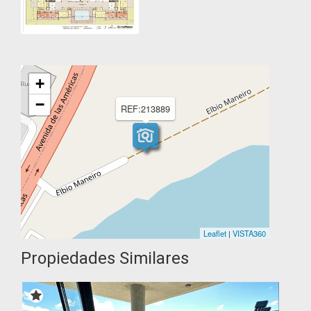
+
−
REF:213889
Leaflet
|
VISTA360
Propiedades Similares