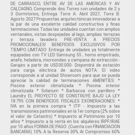
DE CARRASCO, ENTRE AV. DE LAS AMERICAS Y AV.
CALCAGNO, Comprende dos Torres con unidades de 2 y
3 Dormitorios, Entrega Torre A: Abril 2027, Torre B:
Agosto 2027 Propuestas arquitectónicas innovadoras a
la par de una excelente calidad constructiva y finas
terminaciones Todas las unidades cuentan con amplios
ventanales, vistas despejadas al lago, amplias terrazas
y terraza lavadero. PRE-VENTA A PRECIOS
PROMOCIONALES! BENEFICIOS EXCLUSIVOS POR
TIEMPO LIMITADO: Entrega de unidades ya totalmente
equipadas con TV LED Samsung 55 , horno empotrado,
anafe, heladera, microondas y campana de extracción.-
Garajes a partir de USD30.000- Dispondrá de estación
para carga eléctrica de autos NOTA: El video
corresponde a al unidad Showroom para que se pueda
apreciar la calidad de terminaciones AMENITIES: *
Piscina exterior climatizada * Piscina interior
climatizada * Solarium * Barbacoa con parrillero *
Laundry EL PROYECTO SE CONSTRUYE BAJO LA LEY
18.795 CON BENEFICIOS FISCALES EXONERACIONES: *
IVA en la primera compra * ITP - Impuesto a las
transmisiones patrimoniales en la 1er compra (2% sobre
el valor de Catastro) * Impuesto al Patrimonio por 10
años * Impuesto a la renta en los alquileres IRPF/IRAE
por 10 años FORMA DE PAGO: (Cuenta con FINANCIACION
BANCARIA) 10% A la Reserva 30% Al Compromiso 60%