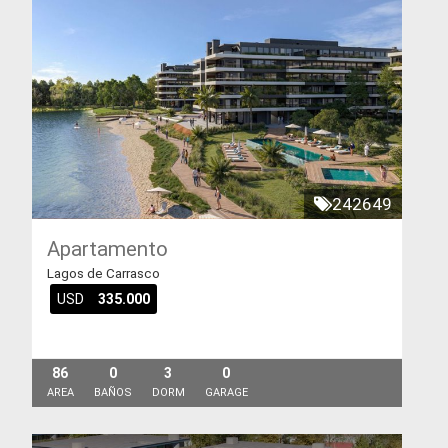
242649
Apartamento
Lagos de Carrasco
USD
335.000
86
0
3
0
AREA
BAÑOS
DORM
GARAGE