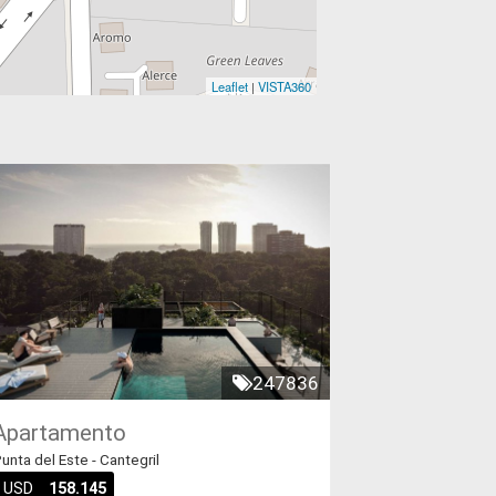
Leaflet
|
VISTA360
247836
Apartamento
unta del Este - Cantegril
USD
158.145