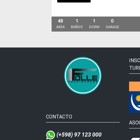
48
1
1
0
AREA
BAÑOS
DORM
GARAGE
INSC
TUR
CONTACTO
ASO
(+598) 97 123 000