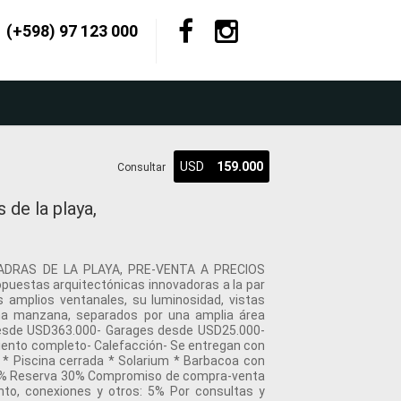
(+598) 97 123 000
USD
159.000
Consultar
de la playa,
ADRAS DE LA PLAYA, PRE-VENTA A PRECIOS
puestas arquitectónicas innovadoras a la par
 amplios ventanales, su luminosidad, vistas
na manzana, separados por una amplia área
 desde USD363.000- Garages desde USD25.000-
miento completo- Calefacción- Se entregan con
 * Piscina cerrada * Solarium * Barbacoa con
 10% Reserva 30% Compromiso de compra-venta
nto, conexiones y otros: 5% Por consultas y