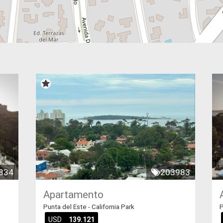
834
203983
Apartamento
Punta del Este - California Park
P
USD
139.121