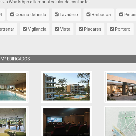
e vía WhatsApp o llamar al celular de contacto-
4
Cocina definida
Lavadero
Barbacoa
Pisci
strenar
Vigilancia
Vista
Placares
Portero
M² EDIFICADOS