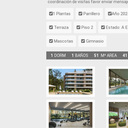
coordinación de visitas favor enviar mensaj
1 Plantas
Parrillero
Año 202
Terraza
Piso 2
Estado: A E
Mascotas
Gimnasio
1
DORM
1
BAÑOS
51
M² AREA
41