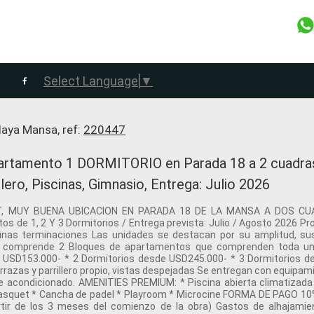
Select Language
▼
laya Mansa, ref:
220447
tamento 1 DORMITORIO en Parada 18 a 2 cuadras 
ero, Piscinas, Gimnasio, Entrega: Julio 2026
ST, MUY BUENA UBICACION EN PARADA 18 DE LA MANSA A DOS CU
e 1, 2 Y 3 Dormitorios / Entrega prevista: Julio / Agosto 2026 Pro
finas terminaciones Las unidades se destacan por su amplitud, sus
to comprende 2 Bloques de apartamentos que comprenden toda u
e USD153.000- * 2 Dormitorios desde USD245.000- * 3 Dormitorios
razas y parrillero propio, vistas despejadas Se entregan con equipa
re acondicionado. AMENITIES PREMIUM: * Piscina abierta climatizada
 y basquet * Cancha de padel * Playroom * Microcine FORMA DE PAGO
tir de los 3 meses del comienzo de la obra) Gastos de alhajamie