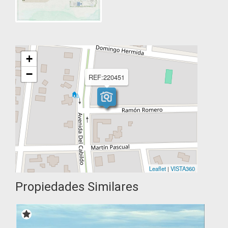
+
−
REF:220451
Leaflet
|
VISTA360
Propiedades Similares