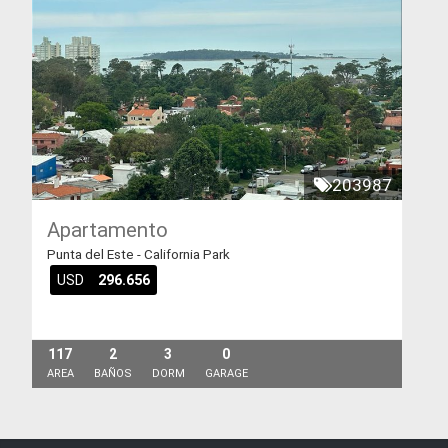
203987
Apartamento
Punta del Este - California Park
USD
296.656
117
2
3
0
AREA
BAÑOS
DORM
GARAGE