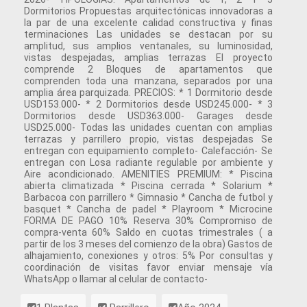
Dormitorios Propuestas arquitectónicas innovadoras a
la par de una excelente calidad constructiva y finas
terminaciones Las unidades se destacan por su
amplitud, sus amplios ventanales, su luminosidad,
vistas despejadas, amplias terrazas El proyecto
comprende 2 Bloques de apartamentos que
comprenden toda una manzana, separados por una
amplia área parquizada. PRECIOS: * 1 Dormitorio desde
USD153.000- * 2 Dormitorios desde USD245.000- * 3
Dormitorios desde USD363.000- Garages desde
USD25.000- Todas las unidades cuentan con amplias
terrazas y parrillero propio, vistas despejadas Se
entregan con equipamiento completo- Calefacción- Se
entregan con Losa radiante regulable por ambiente y
Aire acondicionado. AMENITIES PREMIUM: * Piscina
abierta climatizada * Piscina cerrada * Solarium *
Barbacoa con parrillero * Gimnasio * Cancha de futbol y
basquet * Cancha de padel * Playroom * Microcine
FORMA DE PAGO 10% Reserva 30% Compromiso de
compra-venta 60% Saldo en cuotas trimestrales ( a
partir de los 3 meses del comienzo de la obra) Gastos de
alhajamiento, conexiones y otros: 5% Por consultas y
coordinación de visitas favor enviar mensaje vía
WhatsApp o llamar al celular de contacto-