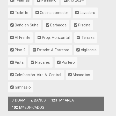
1 Plantas
Parrillero
Año 2024
Toilette
Cocina comedor
Lavadero
Baño en Suite
Barbacoa
Piscina
Al Frente
Prop. Horizontal
Terraza
Piso 2
Estado: A Estrenar
Vigilancia
Vista
Placares
Portero
Calefacción: Aire A. Central
Mascotas
Gimnasio
3
DORM
2
BAÑOS
123
M² AREA
102
M² EDIFICADOS