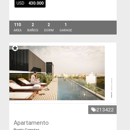
USD
430.000
110
2
2
1
AREA
BAÑOS
DORM
GARAGE
213422
Apartamento
Punta Carretas