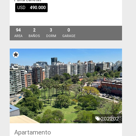
USD
490.000
94
2
3
0
AREA
BAÑOS
DORM
GARAGE
202202
Apartamento