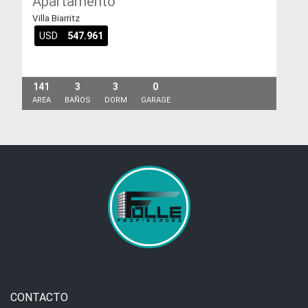
Apartamento
Villa Biarritz
USD
547.961
141
3
3
0
AREA
BAÑOS
DORM
GARAGE
CONTACTO