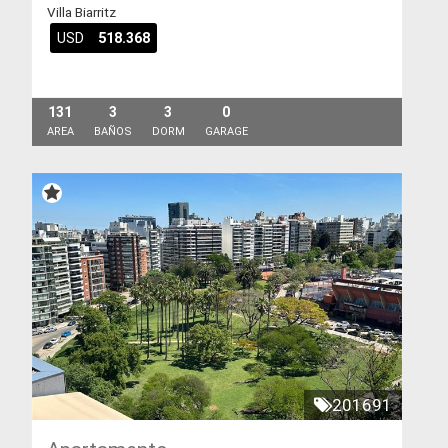
Villa Biarritz
USD
518.368
131
3
3
0
AREA
BAÑOS
DORM
GARAGE
201691