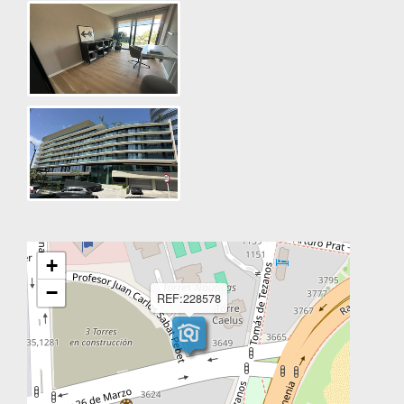
+
−
REF:228578