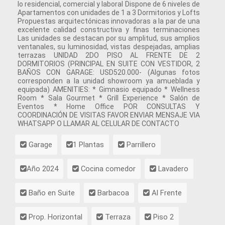
lo residencial, comercial y laboral Dispone de 6 niveles de
Apartamentos con unidades de 1 a 3 Dormitorios y Lofts
Propuestas arquitectónicas innovadoras a la par de una
excelente calidad constructiva y finas terminaciones
Las unidades se destacan por su amplitud, sus amplios
ventanales, su luminosidad, vistas despejadas, amplias
terrazas UNIDAD 2DO PISO AL FRENTE DE 2
DORMITORIOS (PRINCIPAL EN SUITE CON VESTIDOR, 2
BAÑOS CON GARAGE: USD520.000- (Algunas fotos
corresponden a la unidad showroom ya amueblada y
equipada) AMENITIES: * Gimnasio equipado * Wellness
Room * Sala Gourmet * Grill Experience * Salón de
Eventos * Home Office POR CONSULTAS Y
COORDINACIÓN DE VISITAS FAVOR ENVIAR MENSAJE VIA
WHATSAPP O LLAMAR AL CELULAR DE CONTACTO
Garage
1 Plantas
Parrillero
Año 2024
Cocina comedor
Lavadero
Baño en Suite
Barbacoa
Al Frente
Prop. Horizontal
Terraza
Piso 2