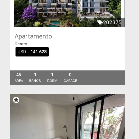
202375
Apartamento
Centro
USD
141.628
45
1
1
0
AREA
BAÑOS
DORM
GARAGE