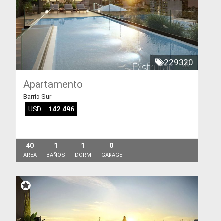
229320
Apartamento
Barrio Sur
USD
142.496
40
1
1
0
AREA
BAÑOS
DORM
GARAGE