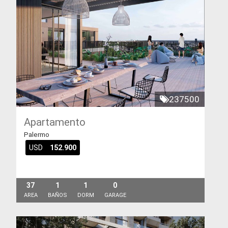
237500
Apartamento
Palermo
USD
152.900
37
1
1
0
AREA
BAÑOS
DORM
GARAGE