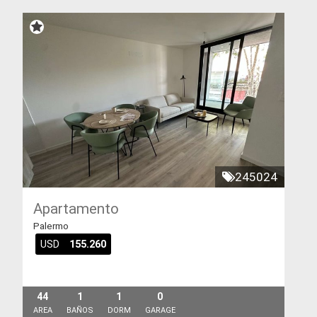
245024
Apartamento
Palermo
USD
155.260
44
1
1
0
AREA
BAÑOS
DORM
GARAGE