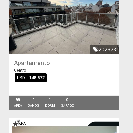
202373
Apartamento
Centro
USD
148.572
65
1
1
0
AREA
BAÑOS
DORM
GARAGE