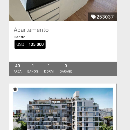
253037
Apartamento
Centro
USD
135.000
40
1
1
0
AREA
BAÑOS
DORM
GARAGE