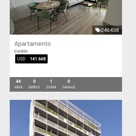
246438
Apartamento
Cordón
USD
141.668
44
0
1
0
AREA
BAÑOS
DORM
GARAGE