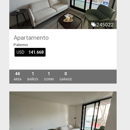
245022
Apartamento
Palermo
USD
141.668
44
1
1
0
AREA
BAÑOS
DORM
GARAGE