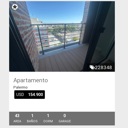
228348
Apartamento
Palermo
USD
154.900
43
1
1
0
AREA
BAÑOS
DORM
GARAGE