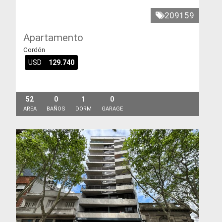
209159
Apartamento
Cordón
USD
129.740
52
0
1
0
AREA
BAÑOS
DORM
GARAGE