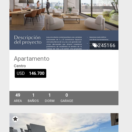
245166
Apartamento
Centro
USD
146.700
49
1
1
0
AREA
BAÑOS
DORM
GARAGE