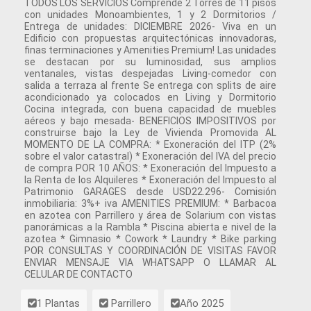
TODOS LOS SERVICIOS Comprende 2 Torres de 11 pisos
con unidades Monoambientes, 1 y 2 Dormitorios /
Entrega de unidades: DICIEMBRE 2026- Viva en un
Edificio con propuestas arquitectónicas innovadoras,
finas terminaciones y Amenities Premium! Las unidades
se destacan por su luminosidad, sus amplios
ventanales, vistas despejadas Living-comedor con
salida a terraza al frente Se entrega con splits de aire
acondicionado ya colocados en Living y Dormitorio
Cocina integrada, con buena capacidad de muebles
aéreos y bajo mesada- BENEFICIOS IMPOSITIVOS por
construirse bajo la Ley de Vivienda Promovida AL
MOMENTO DE LA COMPRA: * Exoneración del ITP (2%
sobre el valor catastral) * Exoneración del IVA del precio
de compra POR 10 AÑOS: * Exoneración del Impuesto a
la Renta de los Alquileres * Exoneración del Impuesto al
Patrimonio GARAGES desde USD22.296- Comisión
inmobiliaria: 3%+ iva AMENITIES PREMIUM: * Barbacoa
en azotea con Parrillero y área de Solarium con vistas
panorámicas a la Rambla * Piscina abierta e nivel de la
azotea * Gimnasio * Cowork * Laundry * Bike parking
POR CONSULTAS Y COORDINACIÓN DE VISITAS FAVOR
ENVIAR MENSAJE VIA WHATSAPP O LLAMAR AL
CELULAR DE CONTACTO
1 Plantas
Parrillero
Año 2025