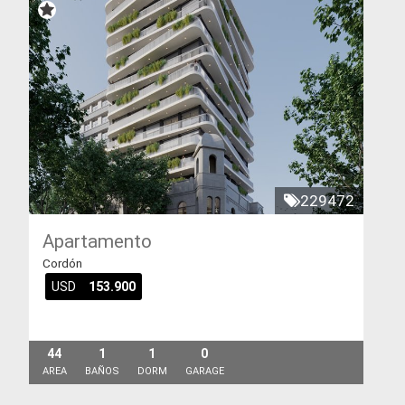
229472
Apartamento
Cordón
USD
153.900
44
1
1
0
AREA
BAÑOS
DORM
GARAGE