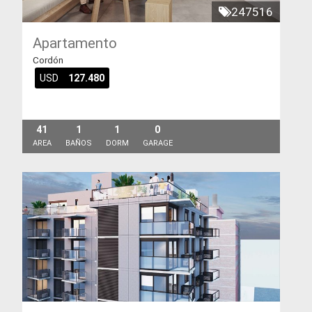
247516
Apartamento
Cordón
USD
127.480
41
1
1
0
AREA
BAÑOS
DORM
GARAGE