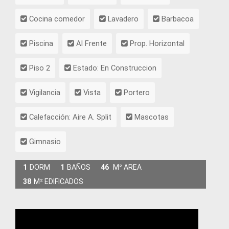
Cocina comedor
Lavadero
Barbacoa
Piscina
Al Frente
Prop. Horizontal
Piso 2
Estado: En Construccion
Vigilancia
Vista
Portero
Calefacción: Aire A. Split
Mascotas
Gimnasio
1
DORM
1
BAÑOS
46
M² AREA
38
M² EDIFICADOS