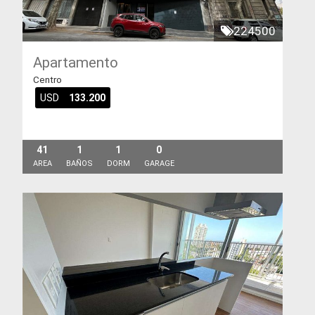
224500
Apartamento
Centro
USD
133.200
41
1
1
0
AREA
BAÑOS
DORM
GARAGE