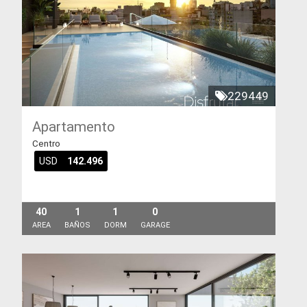
229449
Apartamento
Centro
USD
142.496
40
1
1
0
AREA
BAÑOS
DORM
GARAGE