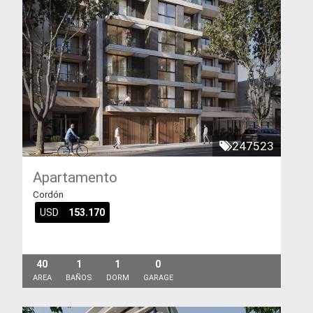
247523
Apartamento
Cordón
USD
153.170
40
1
1
0
AREA
BAÑOS
DORM
GARAGE