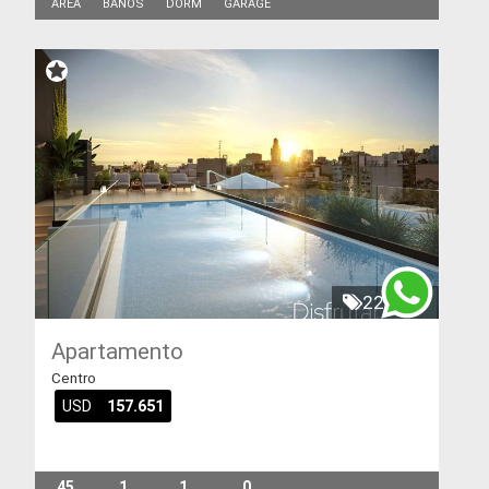
AREA
BAÑOS
DORM
GARAGE
229444
Apartamento
Centro
USD
157.651
45
1
1
0