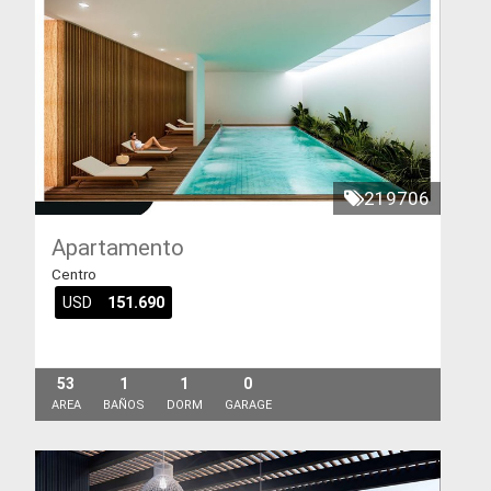
219706
Apartamento
Centro
USD
151.690
53
1
1
0
AREA
BAÑOS
DORM
GARAGE