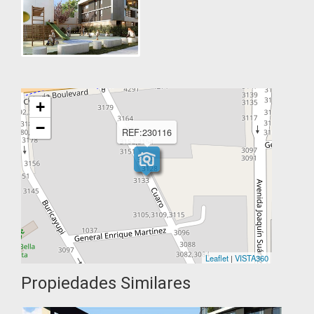
+
−
REF:230116
Leaflet
|
VISTA360
Propiedades Similares