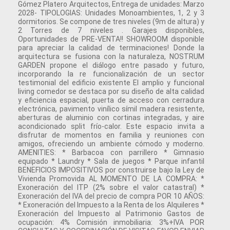
Gómez Platero Arquitectos, Entrega de unidades: Marzo
2028- TIPOLOGIAS: Unidades Monoambientes, 1, 2 y 3
dormitorios. Se compone de tres niveles (9m de altura) y
2 Torres de 7 niveles . Garajes disponibles,
Oportunidades de PRE-VENTA!! SHOWROOM disponible
para apreciar la calidad de terminaciones! Donde la
arquitectura se fusiona con la naturaleza, NOSTRUM
GARDEN propone el diálogo entre pasado y futuro,
incorporando la re funcionalización de un sector
testimonial del edificio existente El amplio y funcional
living comedor se destaca por su diseño de alta calidad
y eficiencia espacial, puerta de acceso con cerradura
electrónica, pavimento vinílico símil madera resistente,
aberturas de aluminio con cortinas integradas, y aire
acondicionado split frío-calor. Este espacio invita a
disfrutar de momentos en familia y reuniones con
amigos, ofreciendo un ambiente cómodo y moderno.
AMENITIES: * Barbacoa con parrillero * Gimnasio
equipado * Laundry * Sala de juegos * Parque infantil
BENEFICIOS IMPOSITIVOS por construirse bajo la Ley de
Vivienda Promovida AL MOMENTO DE LA COMPRA: *
Exoneración del ITP (2% sobre el valor catastral) *
Exoneración del IVA del precio de compra POR 10 AÑOS:
* Exoneración del Impuesto a la Renta de los Alquileres *
Exoneración del Impuesto al Patrimonio Gastos de
ocupación: 4% Comisión inmobiliaria: 3%+IVA POR