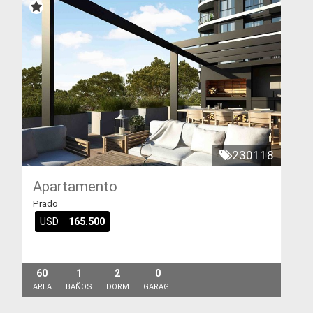
230118
Apartamento
Prado
USD
165.500
60
1
2
0
AREA
BAÑOS
DORM
GARAGE