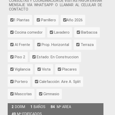
CONSULTAS Y COORDINACIÓN DE VISITAS FAVOR ENVIAR
MENSAJE VIA WHATSAPP O LLAMAR AL CELULAR DE
CONTACTO
1 Plantas
Parrillero
Año 2026
Cocina comedor
Lavadero
Barbacoa
Al Frente
Prop. Horizontal
Terraza
Piso 2
Estado: En Construccion
Vigilancia
Vista
Placares
Portero
Calefacción: Aire A. Split
Mascotas
Gimnasio
2
DORM
1
BAÑOS
84
M² AREA
49
M² EDIFICADOS