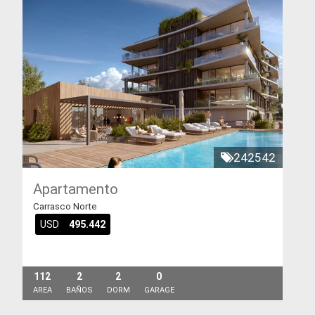
242542
Apartamento
Carrasco Norte
USD
495.442
112
2
2
0
AREA
BAÑOS
DORM
GARAGE