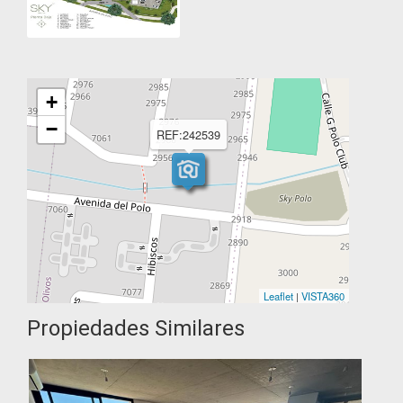
+
−
REF:242539
Leaflet
|
VISTA360
Propiedades Similares