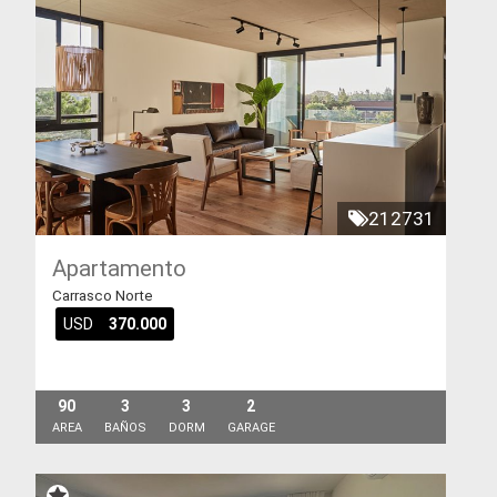
212731
Apartamento
Carrasco Norte
USD
370.000
90
3
3
2
AREA
BAÑOS
DORM
GARAGE