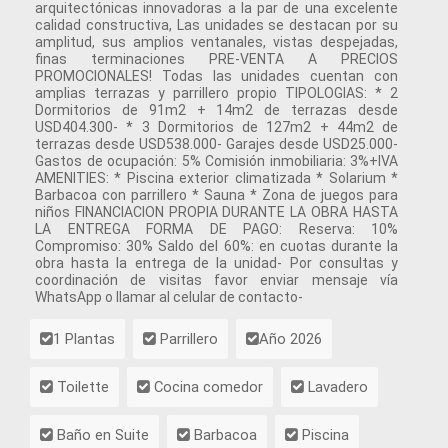
arquitectónicas innovadoras a la par de una excelente
calidad constructiva, Las unidades se destacan por su
amplitud, sus amplios ventanales, vistas despejadas,
finas terminaciones PRE-VENTA A PRECIOS
PROMOCIONALES! Todas las unidades cuentan con
amplias terrazas y parrillero propio TIPOLOGIAS: * 2
Dormitorios de 91m2 + 14m2 de terrazas desde
USD404.300- * 3 Dormitorios de 127m2 + 44m2 de
terrazas desde USD538.000- Garajes desde USD25.000-
Gastos de ocupación: 5% Comisión inmobiliaria: 3%+IVA
AMENITIES: * Piscina exterior climatizada * Solarium *
Barbacoa con parrillero * Sauna * Zona de juegos para
niños FINANCIACION PROPIA DURANTE LA OBRA HASTA
LA ENTREGA FORMA DE PAGO: Reserva: 10%
Compromiso: 30% Saldo del 60%: en cuotas durante la
obra hasta la entrega de la unidad- Por consultas y
coordinación de visitas favor enviar mensaje vía
WhatsApp o llamar al celular de contacto-
1 Plantas
Parrillero
Año 2026
Toilette
Cocina comedor
Lavadero
Baño en Suite
Barbacoa
Piscina