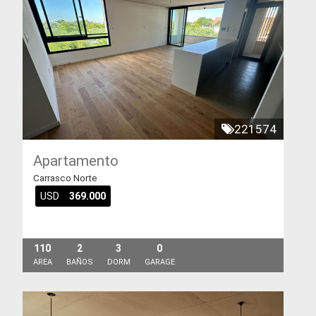
221574
Apartamento
Carrasco Norte
USD
369.000
110
2
3
0
AREA
BAÑOS
DORM
GARAGE