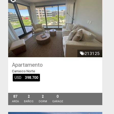
213125
Apartamento
Carrasco Norte
USD
398.700
87
2
2
0
AREA
BAÑOS
DORM
GARAGE