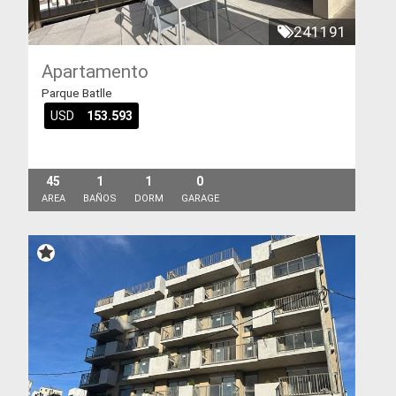
241191
Apartamento
Parque Batlle
USD
153.593
45
1
1
0
AREA
BAÑOS
DORM
GARAGE