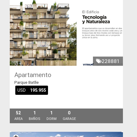
228881
Apartamento
Parque Batlle
USD
195.955
52
1
1
0
AREA
BAÑOS
DORM
GARAGE