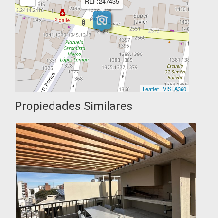
REF:247435
Leaflet
|
VISTA360
Propiedades Similares