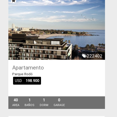
222402
Apartamento
Parque Rodó
USD
198.900
40
1
1
0
AREA
BAÑOS
DORM
GARAGE