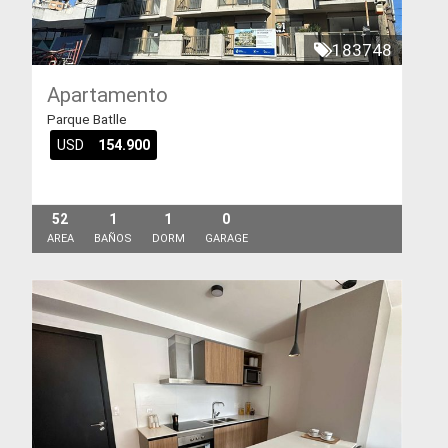
183748
Apartamento
Parque Batlle
USD
154.900
52
1
1
0
AREA
BAÑOS
DORM
GARAGE