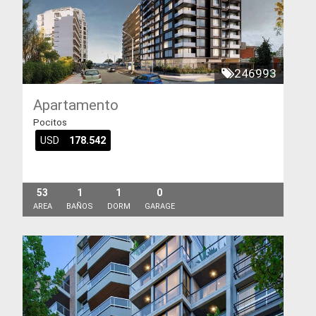
246993
Apartamento
Pocitos
USD
178.542
53
1
1
0
AREA
BAÑOS
DORM
GARAGE