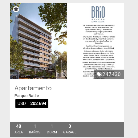
247430
Apartamento
Parque Batlle
USD
202.694
48
1
1
0
AREA
BAÑOS
DORM
GARAGE