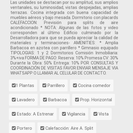
Las unidades se destacan por su amplitud, sus amplios
ventanales, su luminosidad, vistas despejadas, amplias
terrazas. Cocina integrada con buena capacidad de
muebles aéreos y bajo mesada. Dormitorio con placards
CALEFACCION: Previsión para splits de aire
acondicionado * NOTA: Algunas de las fotos y video
corresponden al último Edificio culminado por la
Desarrolladora para que se pueda apreciar la calidad de
materiales y terminaciones- AMENITIES: * Amplia
Barbacoa en azotea con parrillero * Gimnasio equipado
TIPOLOGIAS: 1 y 2 Dormitorios Comisión Inmobiliaria:
3%+iva FORMA DE PAGO: Reserva: 10% Promesa CV: 30%
Durante la Obra: 50% Entrega: 10% POR CONSULTAS Y
COORDINACIÓN DE VISITAS FAVOR ENVIAR MENSAJE VIA
WHATSAPP O LLAMAR AL CELULAR DE CONTACTO.
1 Plantas
Parrillero
Cocina comedor
Lavadero
Barbacoa
Prop. Horizontal
Estado: A Estrenar
Vigilancia
Vista
Portero
Calefacción: Aire A. Split