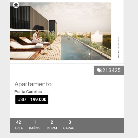
213425
Apartamento
Punta Carretas
USD
199.000
42
1
2
0
AREA
BAÑOS
DORM
GARAGE