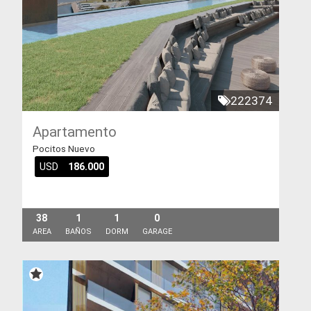
222374
Apartamento
Pocitos Nuevo
USD
186.000
38
1
1
0
AREA
BAÑOS
DORM
GARAGE