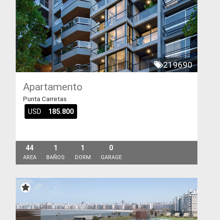
219690
Apartamento
Punta Carretas
USD
185.800
44
1
1
0
AREA
BAÑOS
DORM
GARAGE