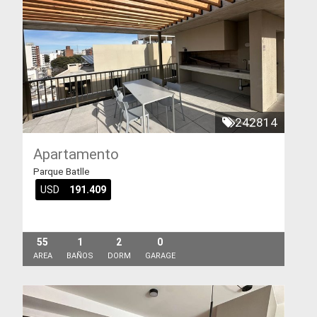
242814
Apartamento
Parque Batlle
USD
191.409
55
1
2
0
AREA
BAÑOS
DORM
GARAGE