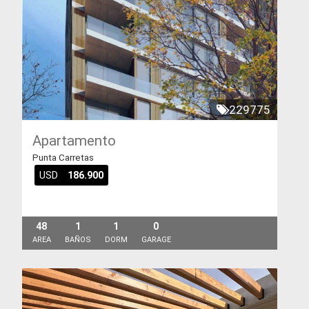
229775
Apartamento
Punta Carretas
USD
186.900
48
1
1
0
AREA
BAÑOS
DORM
GARAGE