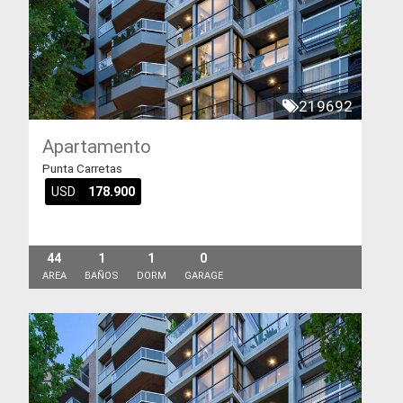
219692
Apartamento
Punta Carretas
USD
178.900
44
1
1
0
AREA
BAÑOS
DORM
GARAGE