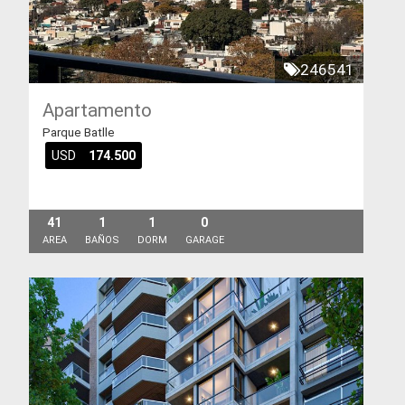
246541
Apartamento
Parque Batlle
USD
174.500
41
1
1
0
AREA
BAÑOS
DORM
GARAGE