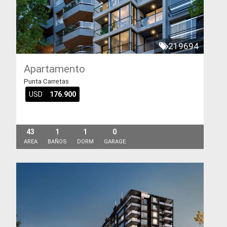
219694
Apartamento
Punta Carretas
USD
176.900
43
1
1
0
AREA
BAÑOS
DORM
GARAGE