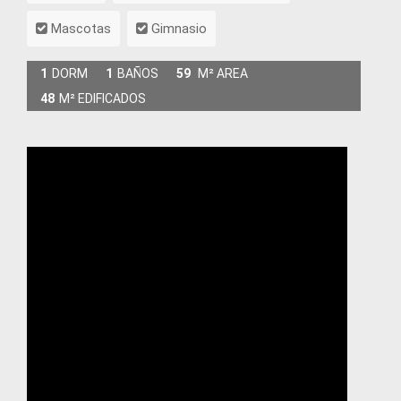
Mascotas
Gimnasio
1
DORM
1
BAÑOS
59
M² AREA
48
M² EDIFICADOS