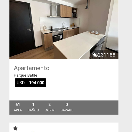
231188
Apartamento
Parque Batlle
USD
194.000
61
1
2
0
AREA
BAÑOS
DORM
GARAGE