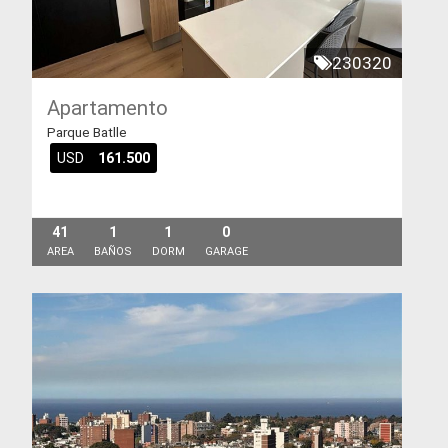
230320
Apartamento
Parque Batlle
USD
161.500
41
1
1
0
AREA
BAÑOS
DORM
GARAGE