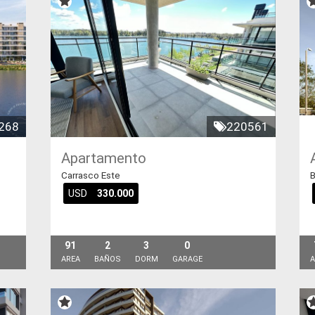
268
220561
Apartamento
Carrasco Este
B
USD
330.000
91
2
3
0
AREA
BAÑOS
DORM
GARAGE
A