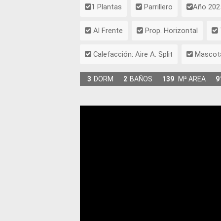
1 Plantas
Parrillero
Año 202
Al Frente
Prop. Horizontal
Calefacción: Aire A. Split
Mascot
3
DORM
2
BAÑOS
139
M² AREA
9