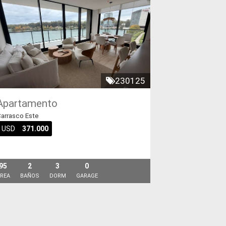
230125
Apartamento
arrasco Este
USD
371.000
95
2
3
0
REA
BAÑOS
DORM
GARAGE