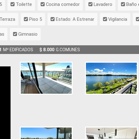
5
Toilette
Cocina comedor
Lavadero
Baño e
Terraza
Piso 5
Estado: A Estrenar
Vigilancia
as
Gimnasio
1
M² EDIFICADOS
$ 8.000
G.COMUNES