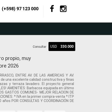
(+598) 97 123 000
USD
330.000
Consultar
o propio, muy
mbre 2026
RASCO, ENTRE AV. DE LAS AMERICAS Y AV.
 una excelente calidad constructiva y finas
zas y terraza lavadero. El proyecto general
LES! AMENITIES: Barbacoa equipada en último
/ BAJOS GASTOS COMUNES- MEJOR RELACION DE
NES: * IVA en la primer compra-venta * ITP
por 10 años POR CONSULTAS Y COORDINACIÓN DE