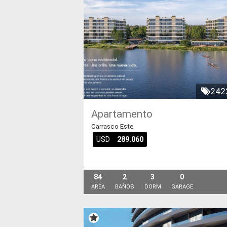
242
Apartamento
Carrasco Este
USD
289.060
84
2
3
0
AREA
BAÑOS
DORM
GARAGE