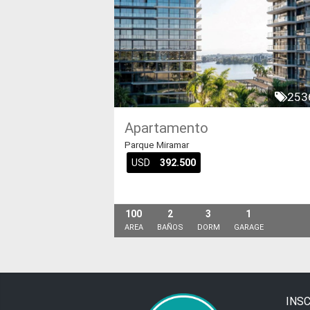
253
Apartamento
Parque Miramar
USD
392.500
100
2
3
1
AREA
BAÑOS
DORM
GARAGE
INSC