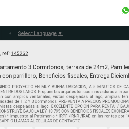
Select Language
▼
, ref:
145262
mento 3 Dormitorios, terraza de 24m2, Parriller
on parrillero, Beneficios fiscales, Entrega Dicie
IFICO PROYECTO EN MUY BUENA UBICACION, A 5 MINUTOS DE CAR
RE DOS LAGOS. Propuestas arquitectónicas innovadoras a la par de
 con amplios ventanales, vistas despejadas al lago, amplias terra
 unidades de 1, 2 Y 3 Dormitorios. PRE-VENTA A PRECIOS PROMOCIONA
as y vistas despejadas al lago. EXCELENTE OPCION PARA RENTA! 
ONSTRUYE BAJO LA LEY 18.795 CON BENEFICIOS FISCALES EXONERACIO
les) * Impuesto al Patrimonio * IRPF /IRNR /IRAE en las rentas 
TSAPP O LLAMAR AL CELULAR DE CONTACTO