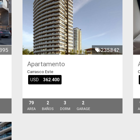
395
235842
Apartamento
Carrasco Este
C
USD
362.400
79
2
3
2
AREA
BAÑOS
DORM
GARAGE
A