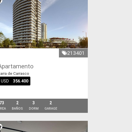
213401
Apartamento
arra de Carrasco
USD
356.400
73
2
3
2
REA
BAÑOS
DORM
GARAGE