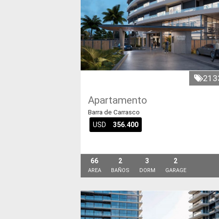
213
Apartamento
Barra de Carrasco
USD
356.400
66
2
3
2
AREA
BAÑOS
DORM
GARAGE