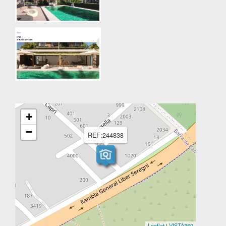
+
−
REF:244838
Leaflet
|
VISTA360