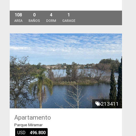
108
0
4
1
AREA
BAÑOS
DORM
GARAGE
213411
Apartamento
Parque Miramar
USD
496.800