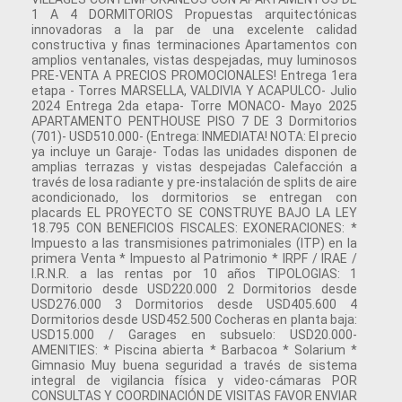
1 A 4 DORMITORIOS Propuestas arquitectónicas
innovadoras a la par de una excelente calidad
constructiva y finas terminaciones Apartamentos con
amplios ventanales, vistas despejadas, muy luminosos
PRE-VENTA A PRECIOS PROMOCIONALES! Entrega 1era
etapa - Torres MARSELLA, VALDIVIA Y ACAPULCO- Julio
2024 Entrega 2da etapa- Torre MONACO- Mayo 2025
APARTAMENTO PENTHOUSE PISO 7 DE 3 Dormitorios
(701)- USD510.000- (Entrega: INMEDIATA! NOTA: El precio
ya incluye un Garaje- Todas las unidades disponen de
amplias terrazas y vistas despejadas Calefacción a
través de losa radiante y pre-instalación de splits de aire
acondicionado, los dormitorios se entregan con
placards EL PROYECTO SE CONSTRUYE BAJO LA LEY
18.795 CON BENEFICIOS FISCALES: EXONERACIONES: *
Impuesto a las transmisiones patrimoniales (ITP) en la
primera Venta * Impuesto al Patrimonio * IRPF / IRAE /
I.R.N.R. a las rentas por 10 años TIPOLOGIAS: 1
Dormitorio desde USD220.000 2 Dormitorios desde
USD276.000 3 Dormitorios desde USD405.600 4
Dormitorios desde USD452.500 Cocheras en planta baja:
USD15.000 / Garages en subsuelo: USD20.000-
AMENITIES: * Piscina abierta * Barbacoa * Solarium *
Gimnasio Muy buena seguridad a través de sistema
integral de vigilancia física y video-cámaras POR
CONSULTAS Y COORDINACIÓN DE VISITAS FAVOR ENVIAR