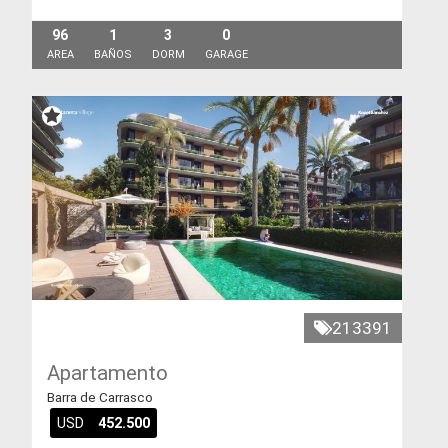
96
1
3
0
AREA
BAÑOS
DORM
GARAGE
213391
Apartamento
Barra de Carrasco
USD
452.500