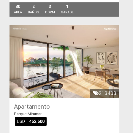
80
2
3
1
AREA
BAÑOS
DORM
GARAGE
213403
Apartamento
Parque Miramar
USD
452.500