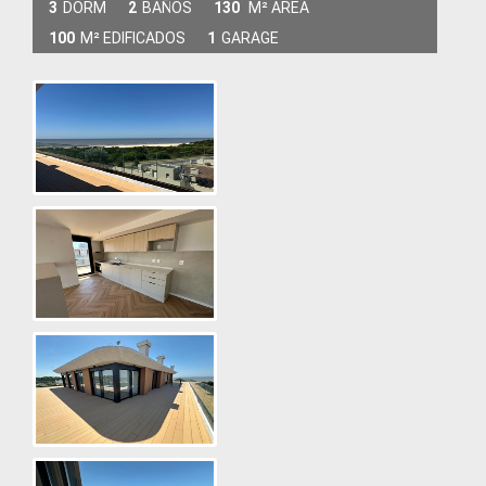
3
DORM
2
BAÑOS
130
M² AREA
100
M² EDIFICADOS
1
GARAGE