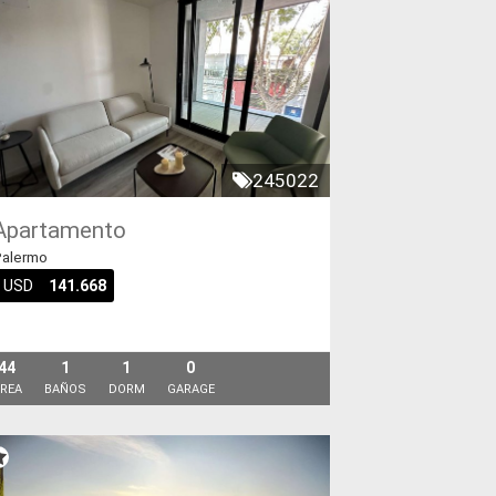
245022
Apartamento
alermo
USD
141.668
44
1
1
0
REA
BAÑOS
DORM
GARAGE