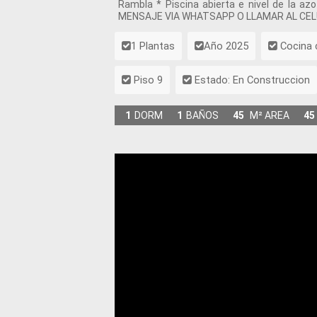
Rambla * Piscina abierta e nivel de la 
MENSAJE VIA WHATSAPP O LLAMAR AL CE
1 Plantas
Año 2025
Cocina
Piso 9
Estado: En Construccion
1
DORM
1
BAÑOS
45
M² AREA
45