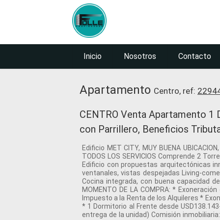
Inicio
Nosotros
Contacto
Apartamento
Centro, ref:
2294
CENTRO Venta Apartamento 1 Do
con Parrillero, Beneficios Tribu
Edificio MET CITY, MUY BUENA UBICACIO
TODOS LOS SERVICIOS Comprende 2 Torres d
Edificio con propuestas arquitectónicas i
ventanales, vistas despejadas Living-comed
Cocina integrada, con buena capacidad de
MOMENTO DE LA COMPRA: * Exoneración del 
Impuesto a la Renta de los Alquileres * 
* 1 Dormitorio al Frente desde USD138.14
entrega de la unidad) Comisión inmobiliari