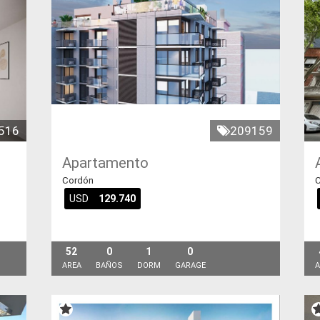
516
209159
Apartamento
Cordón
C
USD
129.740
52
0
1
0
AREA
BAÑOS
DORM
GARAGE
A