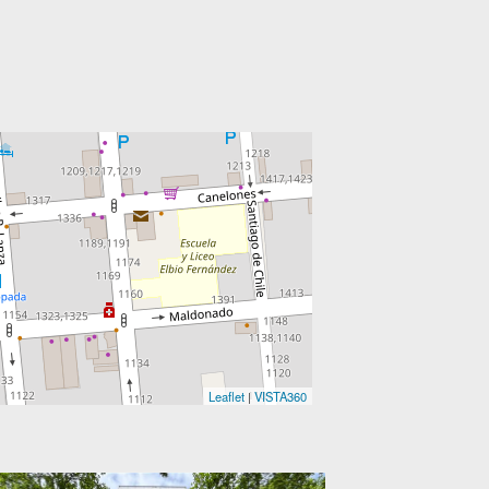
Leaflet
|
VISTA360