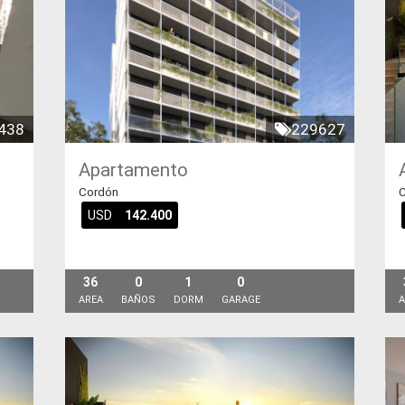
438
229627
Apartamento
Cordón
C
USD
142.400
36
0
1
0
AREA
BAÑOS
DORM
GARAGE
A