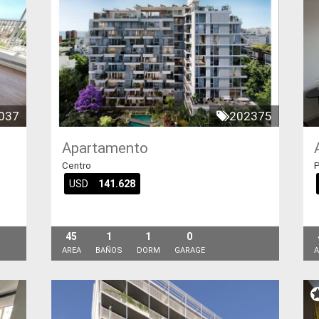
037
202375
Apartamento
Centro
P
USD
141.628
45
1
1
0
AREA
BAÑOS
DORM
GARAGE
A