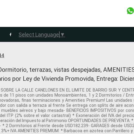
Select Language
▼
44
rmitorio, terrazas, vistas despejadas, AMENITIE
tarios por Ley de Vivienda Promovida, Entrega: Dic
N, SOBRE LA CALLE CANELONES EN EL LIMITE DE BARRIO SUR Y CEN
e 11 pisos con unidades Monoambientes, 1 y 2 Dormitorios / Entr
nnovadoras, finas terminaciones y Amenities Premium! Las unidades
or con salida a terraza al frente Se entrega con splits de aire acon
 muebles aéreos y bajo mesada- BENEFICIOS IMPOSITIVOS por const
ITP (2% sobre el valor catastral) * Exoneración del IVA del prec
Exoneración del Impuesto al Patrimonio OPORTUNIDADES DE PREVENTA:
3- * 2 Dormitorios al Frente desde USD182.239- GARAGES desde USD2
a: 3%+ IVA AMENITIES PREMIUM: * Barbacoa en azotea con Parrillero y