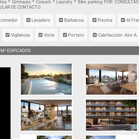
azotea * Gimnasio * Cowork * Laundry * Bike parking POR CONSUL
LULAR DE CONTACTO
 comedor
Lavadero
Barbacoa
Piscina
Al Fre
Vigilancia
Vista
Portero
Calefacción: Aire A. 
M² EDIFICADOS