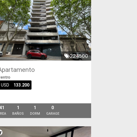
224500
Apartamento
entro
USD
133.200
41
1
1
0
REA
BAÑOS
DORM
GARAGE