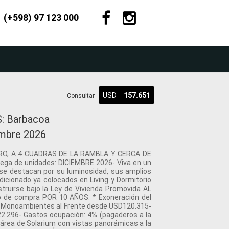
(+598) 97 123 000
USD
157.651
Consultar
S: Barbacoa
iembre 2026
TRO, A 4 CUADRAS DE LA RAMBLA Y CERCA DE
ega de unidades: DICIEMBRE 2026- Viva en un
 se destacan por su luminosidad, sus amplios
dicionado ya colocados en Living y Dormitorio
ruirse bajo la Ley de Vivienda Promovida AL
io de compra POR 10 AÑOS: * Exoneración del
 * Monoambientes al Frente desde USD120.315-
2.296- Gastos ocupación: 4% (pagaderos a la
 área de Solarium con vistas panorámicas a la