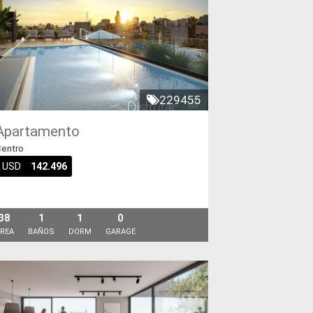
229455
Apartamento
entro
USD
142.496
38
1
1
0
REA
BAÑOS
DORM
GARAGE