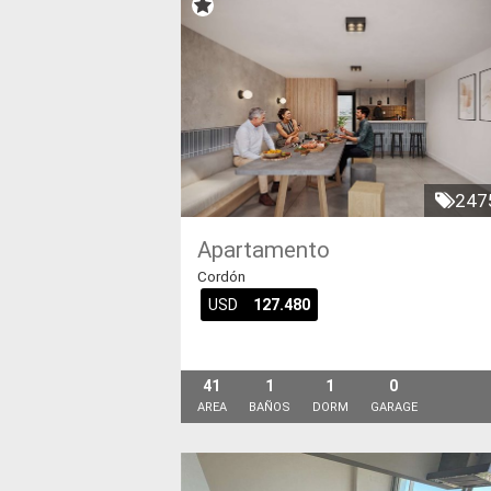
247
Apartamento
Cordón
USD
127.480
41
1
1
0
AREA
BAÑOS
DORM
GARAGE