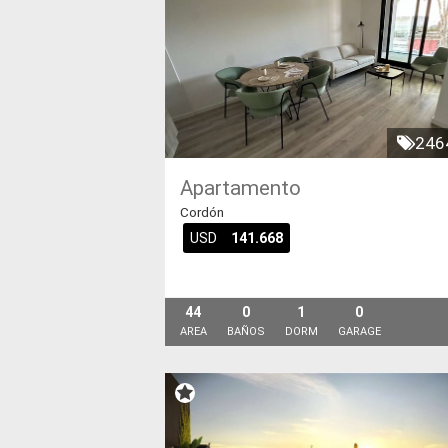
246
Apartamento
Cordón
USD
141.668
44
0
1
0
AREA
BAÑOS
DORM
GARAGE