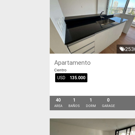
253
Apartamento
Centro
USD
135.000
40
1
1
0
AREA
BAÑOS
DORM
GARAGE