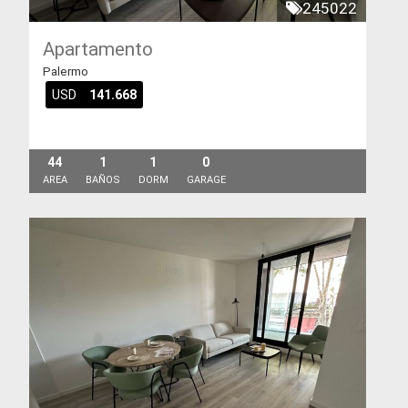
245022
Apartamento
Palermo
USD
141.668
44
1
1
0
AREA
BAÑOS
DORM
GARAGE