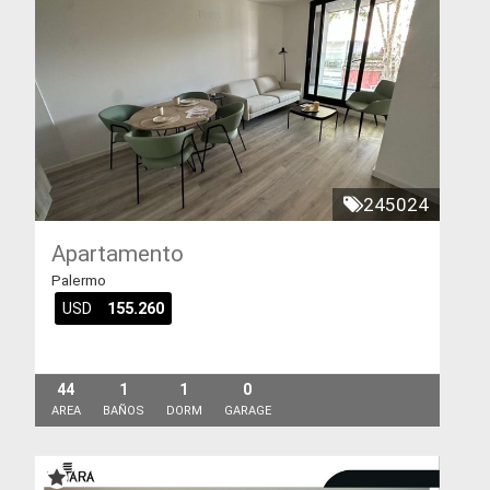
245024
Apartamento
Palermo
USD
155.260
44
1
1
0
AREA
BAÑOS
DORM
GARAGE