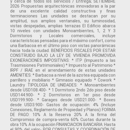
y cerca de todos los servicios / Entrega; SETIEMBRE
2026 Propuestas arquitectónicas innovadoras a la par
de una excelente calidad constructiva y finas
terminaciones Las unidades se destacan por su
amplitud, sus amplios ventanales, su luminosidad,
vistas despejadas, amplias terrazas El Edificio abarca
10 niveles con unidades Monoambientes, 1, 2 Y 3
Dormitorios y Locales comerciales, incluye
características pensadas para el máximo confort, como
una Barbacoa en el último piso con vistas panorámicas
hacia toda la ciudad. BENEFICIOS FISCALES POR ESTAR
CONSTRUIDO BAJO LA LEY DE VIVIENDA PROMOVIDA
EXONERACIONES IMPOSITIVAS: * ITP (Impuesto a las
Trasmisiones Patrimoniales) * Impuesto al Patrimonio *
IRPF / IRAE en el arrendamiento de estas unidades
AMENITIES: * Barbacoa a nivel de la azotea equipada con
parrillero y mobiliario * Gimnasio equipado * Cowork *
Laundry TIPOLOGIA DE UNIDADES: * Monoambientes
desde USD108.400- * 1 Dormitorio 2ndo 2do piso desde
USD144.900- * 2 Dormitorios en 1er piso desde
USD199.900- * Garages desde USD21.000- * Boxes
desde USD3.900- Gastos de ocupación: 4% (Incluye
Conexiones, Reglamento de Propiedad y Planos) FORMA
DE PAGO: 10% A la Reserva 20% A la firma del
Compromiso de compra-venta 60% Cuotas durante la
obra 10% A la ocupación FINANCIACION BANCARIA: Hasta
el 90% del valor- POR CONSULTAS Y COORDINACIÓN DE