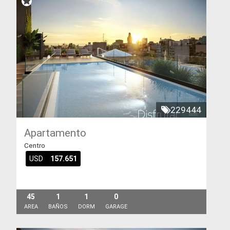
229444
Apartamento
Centro
USD
157.651
45
1
1
0
AREA
BAÑOS
DORM
GARAGE