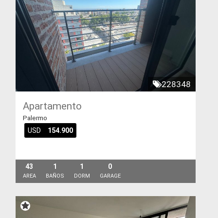
228348
Apartamento
Palermo
USD
154.900
43
1
1
0
AREA
BAÑOS
DORM
GARAGE