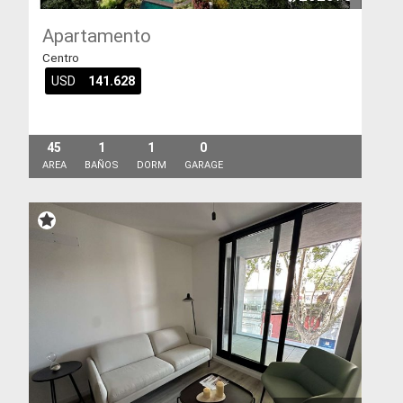
Apartamento
Centro
USD
141.628
45
1
1
0
AREA
BAÑOS
DORM
GARAGE