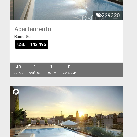
229320
Apartamento
Barrio Sur
USD
142.496
40
1
1
0
AREA
BAÑOS
DORM
GARAGE