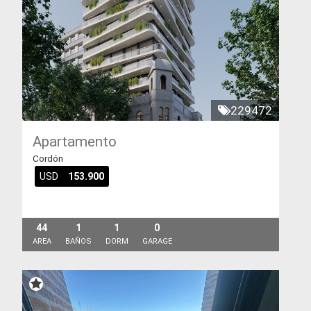
229472
Apartamento
Cordón
USD
153.900
44
1
1
0
AREA
BAÑOS
DORM
GARAGE