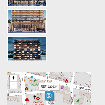
+
−
REF:229634