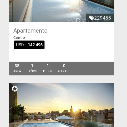
229455
Apartamento
Centro
USD
142.496
38
1
1
0
AREA
BAÑOS
DORM
GARAGE