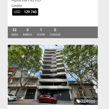
Cordón
USD
129.740
52
0
1
0
AREA
BAÑOS
DORM
GARAGE
224500