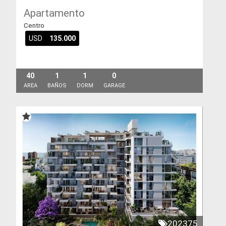
Apartamento
Centro
USD
135.000
40
1
1
0
AREA
BAÑOS
DORM
GARAGE
202375