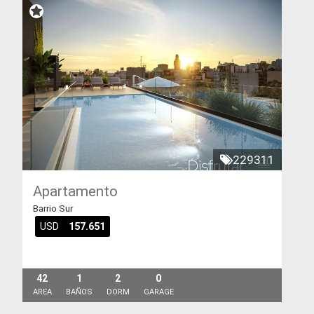
229311
Apartamento
Barrio Sur
USD
157.651
42
1
2
0
AREA
BAÑOS
DORM
GARAGE