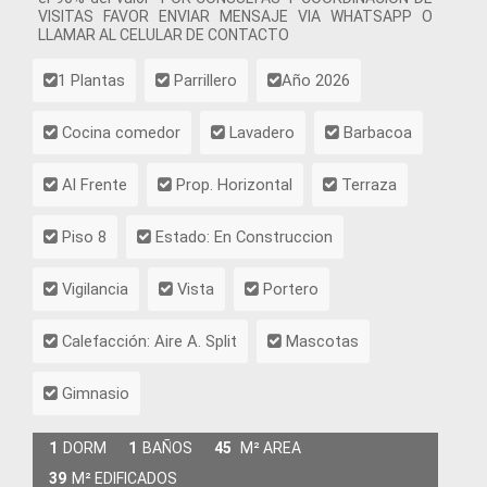
VISITAS FAVOR ENVIAR MENSAJE VIA WHATSAPP O
LLAMAR AL CELULAR DE CONTACTO
1 Plantas
Parrillero
Año 2026
Cocina comedor
Lavadero
Barbacoa
Al Frente
Prop. Horizontal
Terraza
Piso 8
Estado: En Construccion
Vigilancia
Vista
Portero
Calefacción: Aire A. Split
Mascotas
Gimnasio
1
DORM
1
BAÑOS
45
M² AREA
39
M² EDIFICADOS