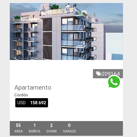
209164
Apartamento
Cordón
USD
158.692
55
1
2
0
AREA
BAÑOS
DORM
GARAGE