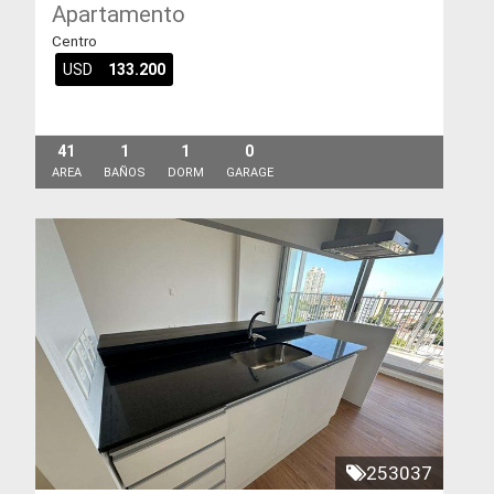
Apartamento
Centro
USD
133.200
41
1
1
0
AREA
BAÑOS
DORM
GARAGE
253037