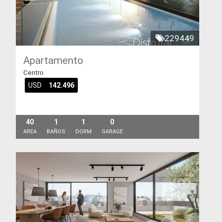
229449
Apartamento
Centro
USD
142.496
40
1
1
0
AREA
BAÑOS
DORM
GARAGE