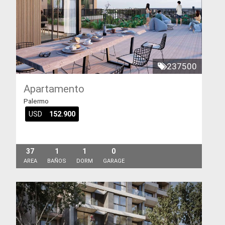
237500
Apartamento
Palermo
USD
152.900
37
1
1
0
AREA
BAÑOS
DORM
GARAGE