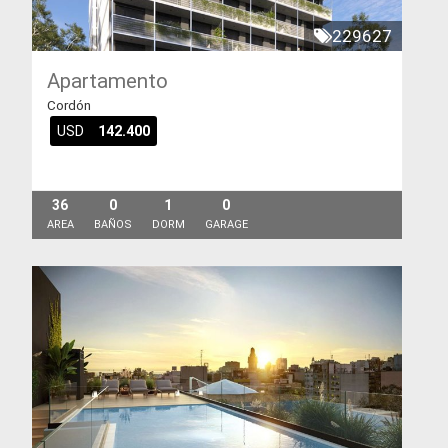
229627
Apartamento
Cordón
USD
142.400
36
0
1
0
AREA
BAÑOS
DORM
GARAGE