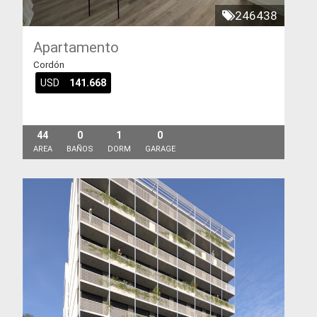
246438
Apartamento
Cordón
USD
141.668
44
0
1
0
AREA
BAÑOS
DORM
GARAGE