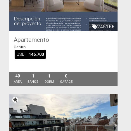
245166
Apartamento
Centro
USD
146.700
49
1
1
0
AREA
BAÑOS
DORM
GARAGE