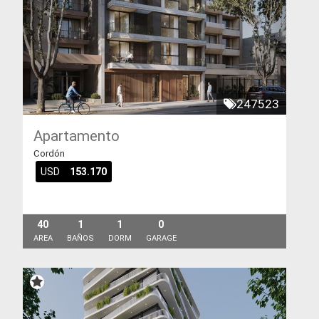
247523
Apartamento
Cordón
USD
153.170
40
1
1
0
AREA
BAÑOS
DORM
GARAGE