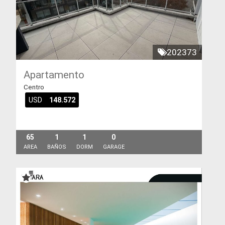
202373
Apartamento
Centro
USD
148.572
65
1
1
0
AREA
BAÑOS
DORM
GARAGE