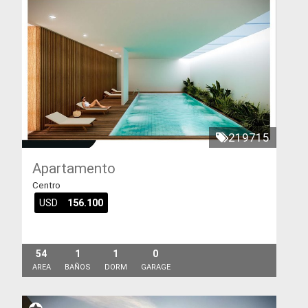
219715
Apartamento
Centro
USD
156.100
54
1
1
0
AREA
BAÑOS
DORM
GARAGE