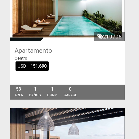
219706
Apartamento
Centro
USD
151.690
53
1
1
0
AREA
BAÑOS
DORM
GARAGE